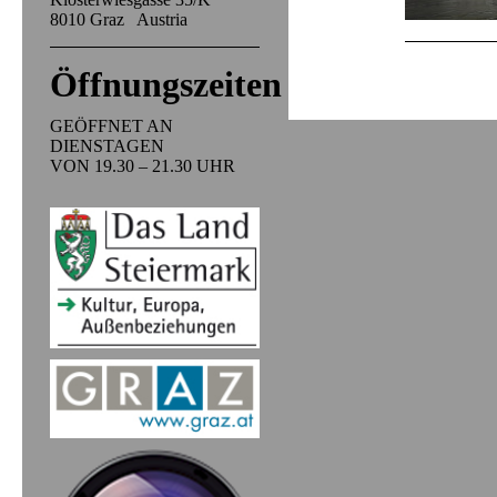
8010 Graz Austria
Öffnungszeiten
GEÖFFNET AN
DIENSTAGEN
VON 19.30 – 21.30 UHR