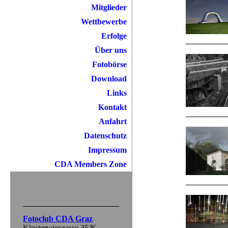
Mitglieder
Wettbewerbe
Erfolge
Über uns
Fotobörse
Download
Links
Kontakt
Anfahrt
Datenschutz
Impressum
CDA Members Zone
Fotoclub CDA Graz
Klosterwiesgasse 35/K