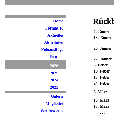
Rückb
Home
Format 10
6. Jänner
Aktuelles
13. Jänner
Aktivitäten
20. Jänner
Fotoausflüge
Termine
27. Jänner
3. Feber
2026
10. Feber
2025
17. Feber
2024
24. Feber
2023
3. März
Galerie
10. März
Mitglieder
17. März
Wettbewerbe